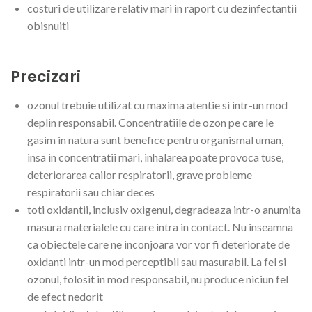
costuri de utilizare relativ mari in raport cu dezinfectantii
obisnuiti
Precizari
ozonul trebuie utilizat cu maxima atentie si intr-un mod
deplin responsabil. Concentratiile de ozon pe care le
gasim in natura sunt benefice pentru organismal uman,
insa in concentratii mari, inhalarea poate provoca tuse,
deteriorarea cailor respiratorii, grave probleme
respiratorii sau chiar deces
toti oxidantii, inclusiv oxigenul, degradeaza intr-o anumita
masura materialele cu care intra in contact. Nu inseamna
ca obiectele care ne inconjoara vor vor fi deteriorate de
oxidanti intr-un mod perceptibil sau masurabil. La fel si
ozonul, folosit in mod responsabil, nu produce niciun fel
de efect nedorit