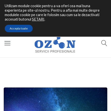
Utilizam module cookie pentru a va oferi cea mai buna
experienta pe site-ul nostru. Pentru a afla mai multe despre
modulele cookie pe care le folosim sau cum sa le dezactivati
accesati butonul
SETARI
.
Contact rapid
Accepta toate
0787 464 144