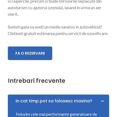
si ciupercile, precum si toate mirosurile neplacute din
autoturism cu ajutorul ozonului, lasand in urma un aer
steril..
Sunteti gata sa aveti un mediu sanatos in autovehicul?
Obtineti gratuit estimarea pentru servicii de ozonificare.
FA O REZERVARE
Intrebari frecvente
In cat timp pot sa folosesc masina?
Folosim cele mai performante generatoare de