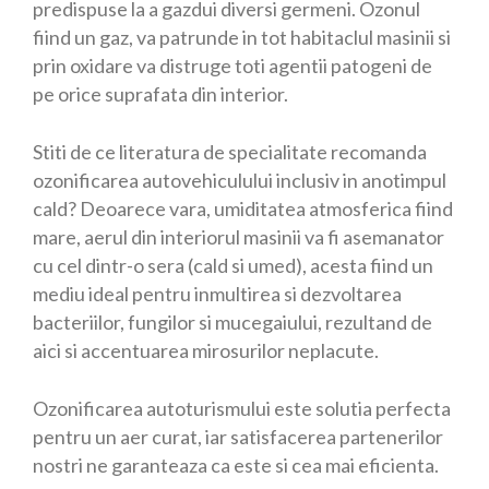
predispuse la a gazdui diversi germeni. Ozonul
fiind un gaz, va patrunde in tot habitaclul masinii si
prin oxidare va distruge toti agentii patogeni de
pe orice suprafata din interior.
Stiti de ce literatura de specialitate recomanda
ozonificarea autovehiculului inclusiv in anotimpul
cald? Deoarece vara, umiditatea atmosferica fiind
mare, aerul din interiorul masinii va fi asemanator
cu cel dintr-o sera (cald si umed), acesta fiind un
mediu ideal pentru inmultirea si dezvoltarea
bacteriilor, fungilor si mucegaiului, rezultand de
aici si accentuarea mirosurilor neplacute.
Ozonificarea autoturismului este solutia perfecta
pentru un aer curat, iar satisfacerea partenerilor
nostri ne garanteaza ca este si cea mai eficienta.