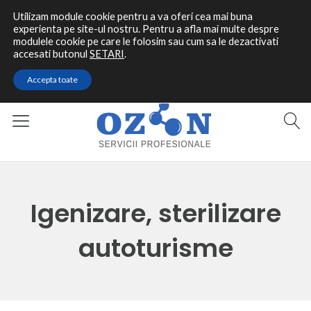
Utilizam module cookie pentru a va oferi cea mai buna
experienta pe site-ul nostru. Pentru a afla mai multe despre
modulele cookie pe care le folosim sau cum sa le dezactivati
accesati butonul
SETARI
.
Contact rapid
Accepta toate
0787 464 144
Igenizare, sterilizare
autoturisme